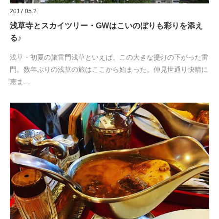
2017.05.2
浅草寺とスカイツリー・GWはこいのぼりも彩りを添え
る♪
浅草・初夏の旅雷門浅草といえば、この大きな提灯の下がった雷
門。数年ぶりの浅草の旅はここから始まった。仲見世通り快晴に
恵ま…