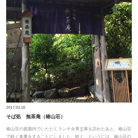
2017.03.16
そば処 無茶庵（椿山荘）
椿山荘の庭園内でいただくランチ永青文庫を訪れたあと、椿山荘
で軽く食事をすることにしました。軽く…というには、椿山荘の