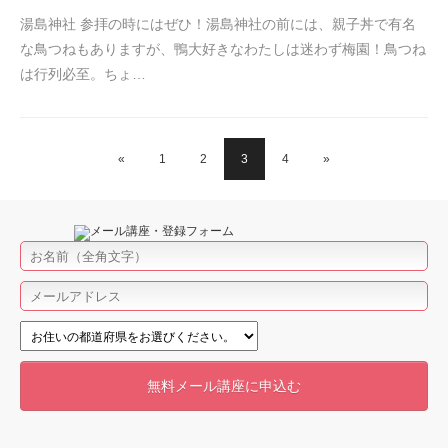
湯島神社 参拝の時にはぜひ！湯島神社の前には、親子丼で有名
な鳥つねもありますが、鴨大好きなわたしは迷わず梅園！鳥つね
は行列必至。ちょ…
«
1
2
3
4
»