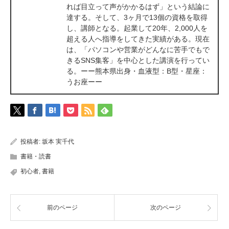
れば目立って声がかかるはず」という結論に
達する。そして、3ヶ月で13個の資格を取得
し、講師となる。起業して20年、2,000人を
超える人へ指導をしてきた実績がある。現在
は、「パソコンや営業がどんなに苦手でもで
きるSNS集客」を中心とした講演を行ってい
る。ーー熊本県出身・血液型：B型・星座：
うお座ーー
投稿者:
坂本 実千代
書籍・読書
初心者
,
書籍
前のページ
次のページ