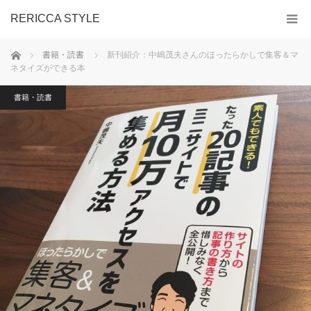
RERICCA STYLE
ホーム
書籍・読書
新刊紹介：中嶋茂夫さんのほったらかしで集客＆マ
ネタイズができる本
書籍・読書