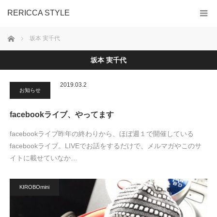
RERICCA STYLE
ホーム
坂本 実千代
坂本 実千代
2019.03.2
お知らせ
facebookライブ、やってます
facebookライブ昨年の終わりから、ほぼ週１で開催している
facebookライブ。LIVEでお話をするだけで、メルマガやこのサ
イトに載せていなか…
KIROBOmini