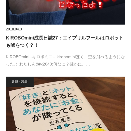
2018.04.3
KIROBOmini成長日誌27：エイプリルフールはロボット
も嘘をつく？！
KIROBOmini--キロボミニ-- kirobominiぼく、空を飛べるようにな
ったよ わたしん&#x2049;何なに？確かに、…
書籍・読書