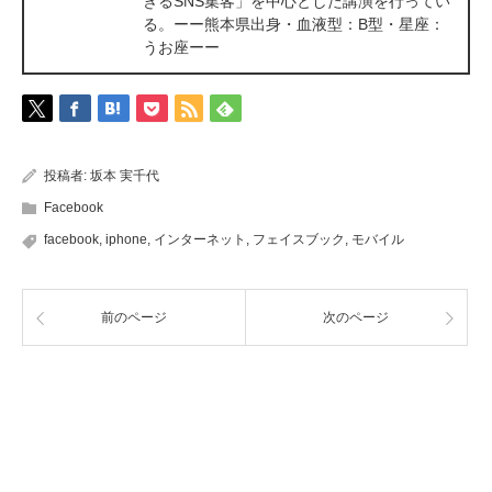
きるSNS集客」を中心とした講演を行ってい
る。ーー熊本県出身・血液型：B型・星座：
うお座ーー
投稿者:
坂本 実千代
Facebook
facebook
,
iphone
,
インターネット
,
フェイスブック
,
モバイル
前のページ
次のページ