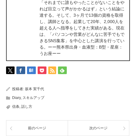
「それまでに誰もやったことがないことをや
れば目立って声がかかるはず」という結論に
達する。そして、3ヶ月で13個の資格を取得
し、講師となる。起業して20年、2,000人を
超える人へ指導をしてきた実績がある。現在
は、「パソコンや営業がどんなに苦手でもで
きるSNS集客」を中心とした講演を行ってい
る。ーー熊本県出身・血液型：B型・星座：
うお座ーー
投稿者:
坂本 実千代
Diary
,
スキルアップ
信条
,
話し方
前のページ
次のページ