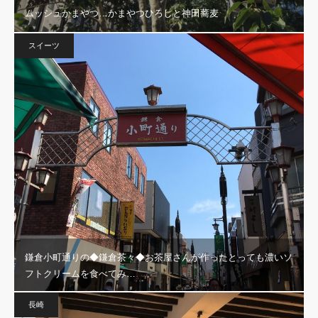
ムッシュかまやつ…かまやつひろしと神田蕎麦
スイーツ
鎌倉小町通りの◆鎌倉茶々◆お茶屋さんが作ったとっても濃いソ
フトクリームを食べてみ…
長崎