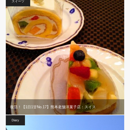
スイーツ
復活！【1日1甘No.17】熊本老舗洋菓子店：スイス
Diary