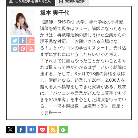
この記事を書いた人
最新の記事
坂本 実千代
【講師・SNS Dr】大学、専門学校の非常勤
講師を経て現在はフリー。講師になったきっ
かけは、再就職活動の際にうけた企業からの
理不尽な対応。「お願いされる立場にな
る！」とパソコンの学習をスタート。売り込
まずにすむにはどうしたらいいかと考え、
「それまでに誰もやったことがないことをや
れば目立って声がかかるはず」という結論に
達する。そして、3ヶ月で13個の資格を取得
し、講師となる。起業して20年、2,000人を
超える人へ指導をしてきた実績がある。現在
は、「パソコンや営業がどんなに苦手でもで
きるSNS集客」を中心とした講演を行ってい
る。ーー熊本県出身・血液型：B型・星座：
うお座ーー