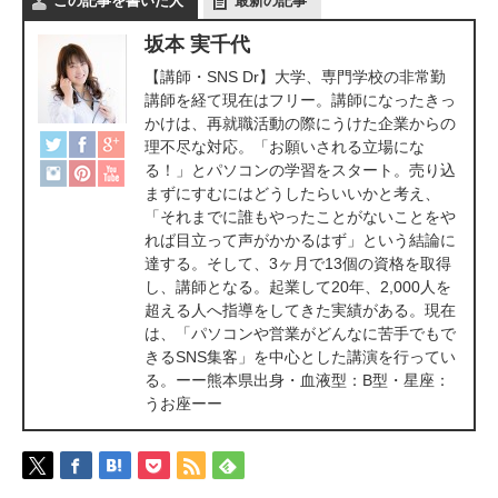
この記事を書いた人
最新の記事
坂本 実千代
【講師・SNS Dr】大学、専門学校の非常勤
講師を経て現在はフリー。講師になったきっ
かけは、再就職活動の際にうけた企業からの
理不尽な対応。「お願いされる立場にな
る！」とパソコンの学習をスタート。売り込
まずにすむにはどうしたらいいかと考え、
「それまでに誰もやったことがないことをや
れば目立って声がかかるはず」という結論に
達する。そして、3ヶ月で13個の資格を取得
し、講師となる。起業して20年、2,000人を
超える人へ指導をしてきた実績がある。現在
は、「パソコンや営業がどんなに苦手でもで
きるSNS集客」を中心とした講演を行ってい
る。ーー熊本県出身・血液型：B型・星座：
うお座ーー