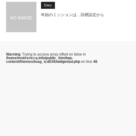
Diary
年始のミッションは…目標設定から
Warning
: Trying to access array offset on false in
/home/mot/rericca.info/public_html/wp-
content/themes/mag_tcd036/widget/ad.php
on line
46