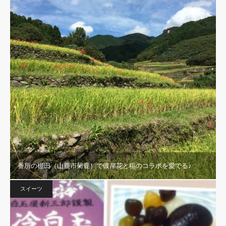
番所の棚田（山鹿市菊鹿）で彼岸花と稲のコラボを愛でる♪
スイーツ