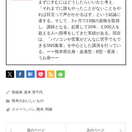
まずにすむにはどうしたらいいかと考え、
「それまでに誰もやったことがないことをや
れば目立って声がかかるはず」という結論に
達する。そして、3ヶ月で13個の資格を取得
し、講師となる。起業して20年、2,000人を
超える人へ指導をしてきた実績がある。現在
は、「パソコンや営業がどんなに苦手でもで
きるSNS集客」を中心とした講演を行ってい
る。ーー熊本県出身・血液型：B型・星座：
うお座ーー
投稿者:
坂本 実千代
熊本のおいしいもの
スイーツ
,
パン
,
熊本
,
阿蘇
前のページ
次のページ