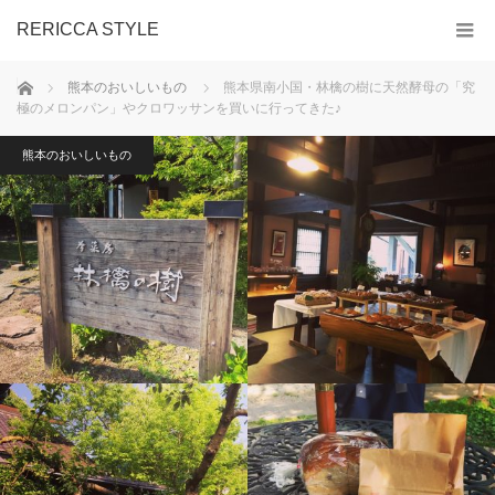
RERICCA STYLE
ホーム
熊本のおいしいもの
熊本県南小国・林檎の樹に天然酵母の「究
極のメロンパン」やクロワッサンを買いに行ってきた♪
熊本のおいしいもの