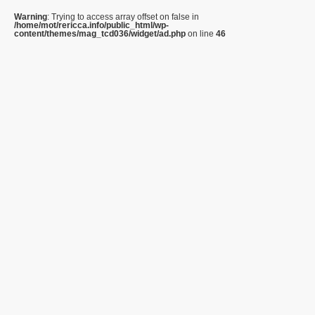
Warning
: Trying to access array offset on false in
/home/mot/rericca.info/public_html/wp-
content/themes/mag_tcd036/widget/ad.php
on line
46