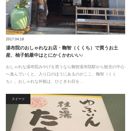
2017.04.18
湯布院のおしゃれなお店・鞠智（くくち）で買うお土
産、柚子餡最中はとにかくかわいい♪
おしゃれな湯布院みやげを買うなら鞠智湯布院駅から観光の中心
へ進んでいくと、入り口のほうにあるのがここ、鞠智（くく
ち）。おしゃれな外観は、ひときわ目を…
スイーツ