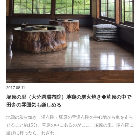
2017.08.11
塚原の里（大分県湯布院）地鶏の炭火焼き◆草原の中で
田舎の雰囲気も楽しめる
地鶏の炭火焼き：湯布院・塚原の里湯布院の中心地から車を走ら
せること約15分。草原の中にあるのがここ、塚原の里。湯布院に
遊びに行ったら、わざわ…