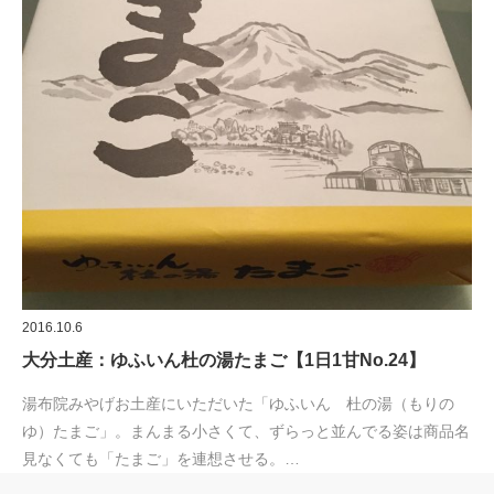
2016.10.6
大分土産：ゆふいん杜の湯たまご【1日1甘No.24】
湯布院みやげお土産にいただいた「ゆふいん 杜の湯（もりの
ゆ）たまご」。まんまる小さくて、ずらっと並んでる姿は商品名
見なくても「たまご」を連想させる。…