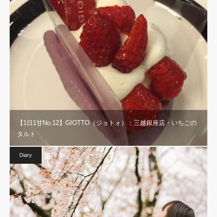
【1日1甘No.12】GIOTTO（ジョトォ）：三越銀座店・いちごの
タルト
Diary