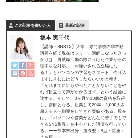
この記事を書いた人
最新の記事
坂本 実千代
【講師・SNS Dr】大学、専門学校の非常勤
講師を経て現在はフリー。講師になったきっ
かけは、再就職活動の際にうけた企業からの
理不尽な対応。「お願いされる立場にな
る！」とパソコンの学習をスタート。売り込
まずにすむにはどうしたらいいかと考え、
「それまでに誰もやったことがないことをや
れば目立って声がかかるはず」という結論に
達する。そして、3ヶ月で13個の資格を取得
し、講師となる。起業して20年、2,000人を
超える人へ指導をしてきた実績がある。現在
は、「パソコンや営業がどんなに苦手でもで
きるSNS集客」を中心とした講演を行ってい
る。ーー熊本県出身・血液型：B型・星座：
うお座ーー