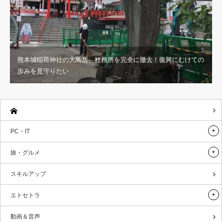
熊本城稲荷神社の大鳥居、社務所を完全に撤去！復興にむけての
歩みを見守りたい
PC・IT
旅・グルメ
スキルアップ
エトセトラ
動画＆音声