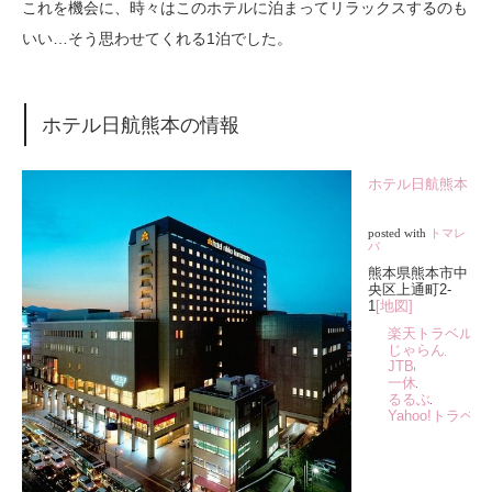
これを機会に、時々はこのホテルに泊まってリラックスするのも
いい…そう思わせてくれる1泊でした。
ホテル日航熊本の情報
ホテル日航熊本
posted with
トマレ
バ
熊本県熊本市中
央区上通町2-
1
[地図]
楽天トラベル
じゃらん
JTB
一休
るるぶ
Yahoo!トラベル