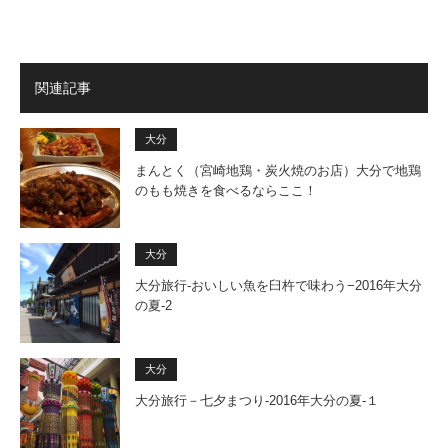
関連記事
大分
まんとく（宮崎地鶏・炭火焼のお店）大分で地鶏
のもも焼きを食べるならここ！
大分
大分旅行-おいしい魚を臼杵で味わう−2016年大分
の夏-2
大分
大分旅行－七夕まつり-2016年大分の夏-１