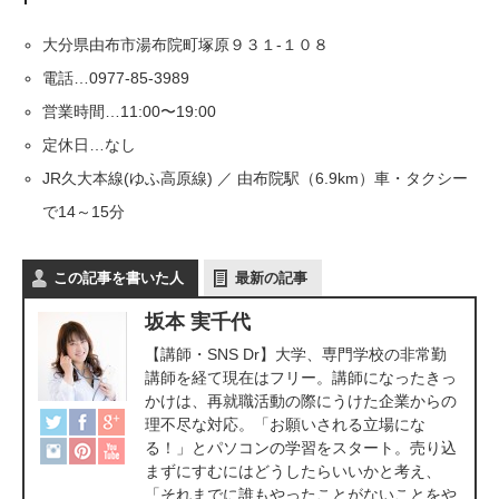
大分県由布市湯布院町塚原９３１-１０８
電話…0977-85-3989
営業時間…11:00〜19:00
定休日…なし
JR久大本線(ゆふ高原線) ／ 由布院駅（6.9km）車・タクシー
で14～15分
この記事を書いた人
最新の記事
坂本 実千代
【講師・SNS Dr】大学、専門学校の非常勤
講師を経て現在はフリー。講師になったきっ
かけは、再就職活動の際にうけた企業からの
理不尽な対応。「お願いされる立場にな
る！」とパソコンの学習をスタート。売り込
まずにすむにはどうしたらいいかと考え、
「それまでに誰もやったことがないことをや