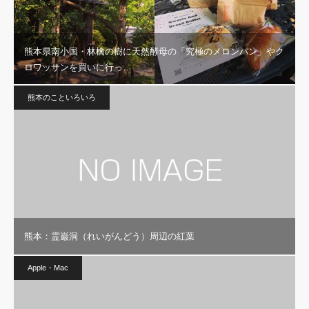
熊本県南小国・林檎の樹に天然酵母の「究極のメロンパン」やク
ロワッサンを買いに行っ…
熊本のこといろいろ
熊本：霊巌洞（れいがんどう）周辺の紅葉
Apple・Mac