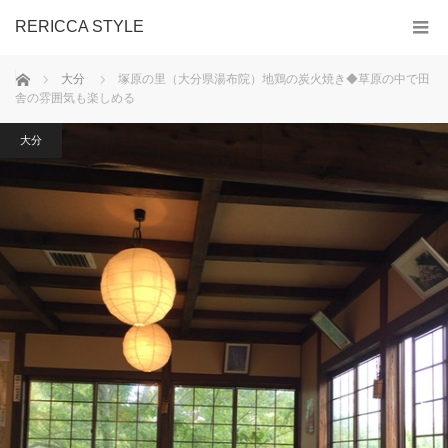
RERICCA STYLE
ホーム
大分
塚原の里（大分県湯布院）地鶏の炭火焼き◆草原の中で田
舎の雰囲気も楽しめる
大分