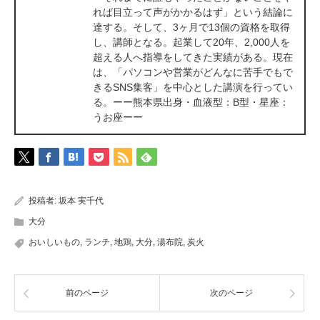
れば目立って声がかかるはず」という結論に
達する。そして、3ヶ月で13個の資格を取得
し、講師となる。起業して20年、2,000人を
超える人へ指導をしてきた実績がある。現在
は、「パソコンや営業がどんなに苦手でもで
きるSNS集客」を中心とした講演を行ってい
る。ーー熊本県出身・血液型：B型・星座：
うお座ーー
投稿者:
坂本 実千代
大分
おいしいもの
,
ランチ
,
地鶏
,
大分
,
湯布院
,
炭火
前のページ
次のページ