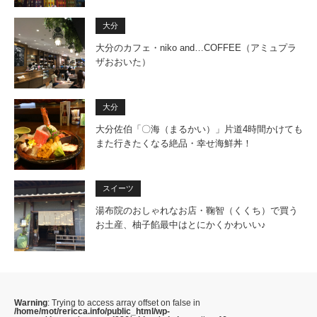
大分
大分のカフェ・niko and…COFFEE（アミュプラ
ザおおいた）
大分
大分佐伯「〇海（まるかい）」片道4時間かけても
また行きたくなる絶品・幸せ海鮮丼！
スイーツ
湯布院のおしゃれなお店・鞠智（くくち）で買う
お土産、柚子餡最中はとにかくかわいい♪
Warning
: Trying to access array offset on false in
/home/mot/rericca.info/public_html/wp-